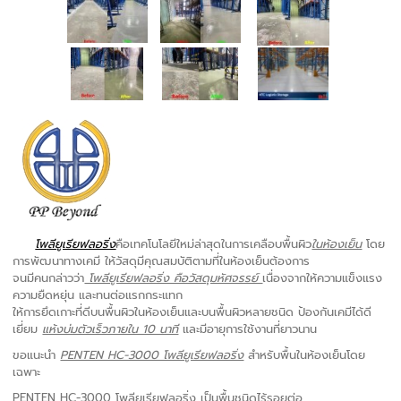
โพลียูเรียฟลอริ่ง
คือเทคโนโลยีใหม่ล่าสุดในการเคลือบพื้นผิว
ในห้องเย็น
โดย
การพัฒนาทางเคมี ให้วัสดุมีคุณสมบัติตามที่ในห้องเย็นต้องการ
จนมีคนกล่าวว่า
โพลียูเรียฟลอริ่ง คือวัสดุมหัศจรรย์
เนื่องจากให้ความแข็งแรง
ความยืดหยุ่น และทนต่อแรกกระแทก
ให้การยึดเกาะที่ดีบนพื้นผิวในห้องเย็นและบนพื้นผิวหลายชนิด ป้องกันเคมีได้ดี
เยี่ยม
แห้งบ่มตัวเร็วภายใน 10 นาที
และมีอายุการใช้งานที่ยาวนาน
ขอแนะนำ
PENTEN HC-3000 โพลียูเรียฟลอริ่ง
สำหรับพื้นในห้องเย็นโดย
เฉพาะ
PENTEN HC-3000 โพลียูเรียฟลอริ่ง เป็นพื้นชนิดไร้รอยต่อ