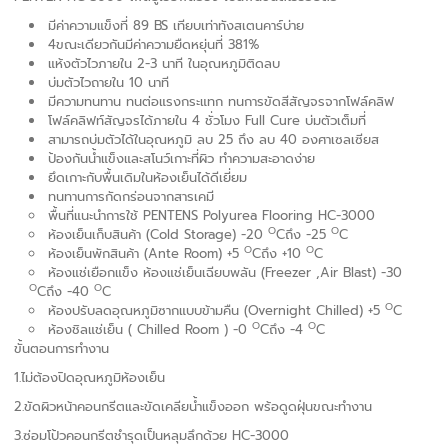
มีค่าความแข็งที่ 89 BS เทียบเท่าทังสเตนคาร์บ่าย
4ขณะเดียวกันมีค่าความยืดหยุ่นที่ 381%
แห้งตัวไวภายใน 2-3 นาที ในอุณหภูมิติดลบ
บ่มตัวไวถายใน 10 นาที
มีความทนทาน ทนต่อแรงกระแทก ทนการขัดสีสัญจรจากโฟล์คลิฟ
โฟล์คลิฟท์สัญจรได้ภายใน 4 ชั่วโมง Full Cure บ่มตัวเต็มที่
สามารถบ่มตัวได้ในอุณหภูมิ ลบ 25 ถึง ลบ 40 องศาเซลเซียส
ป้องกันน้ำแข็งและสโนว์เกาะที่ผิว ทำความสะอาดง่าย
ยึดเกาะกับพื้นเดิมในห้องเย็นได้ดีเยี่ยม
ทนทานการกัดกร่อนจากสารเคมี
พื้นที่แนะนำการใช้ PENTENS Polyurea Flooring HC-3000
O
O
ห้องเย็นเก็บสินค้า (Cold Storage) -20
Cถึง -25
C
O
O
ห้องเย็นพักสินค้า (Ante Room) +5
Cถึง +10
C
ห้องแช่เยือกแข็ง ห้องแช่เย็นเฉียบพลัน (Freezer ,Air Blast) -30
O
O
Cถึง -40
C
O
ห้องปรับลดอุณหภูมิซากแบบข้ามคืน (Overnight Chilled) +5
C
O
O
ห้องชิลแช่เย็น ( Chilled Room ) -0
Cถึง -4
C
ขั้นตอนการทำงาน
1.ไม่ต้องปิดอุณหภูมิห้องเย็น
2.ขัดผิวหน้าคอนกรีตและขัดเคลียน้ำแข็งออก พร้อดูดฝุ่นขณะทำงาน
3.ซ่อมโป้วคอนกรีตชำรุดเป็นหลุมลึกด้วย HC-3000