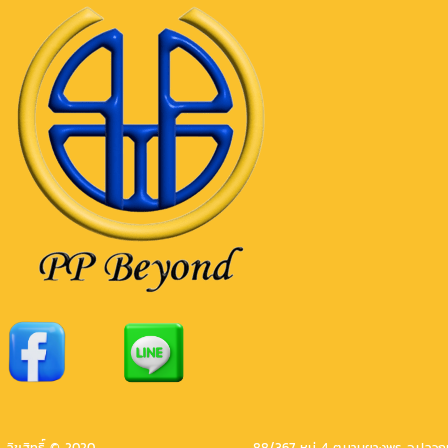
ลิขสิทธิ์ © 2020
88/367 หมู่ 4 ต.มาบยางพร อ.ปลวก